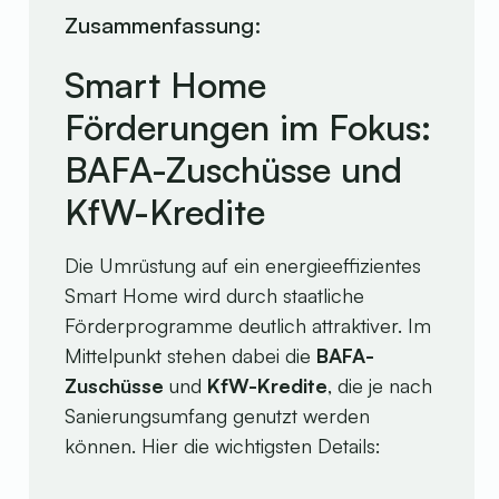
Wichtige Unterschiede zwischen BAFA und KfW
Zusammenfassung:
Tipps zur optimalen Nutzung
Smart Home
Fazit
Förderungen im Fokus:
BAFA-Zuschüsse und
KfW-Kredite
Die Umrüstung auf ein energieeffizientes
Smart Home wird durch staatliche
Förderprogramme deutlich attraktiver. Im
Mittelpunkt stehen dabei die
BAFA-
Zuschüsse
und
KfW-Kredite
, die je nach
Sanierungsumfang genutzt werden
können. Hier die wichtigsten Details: