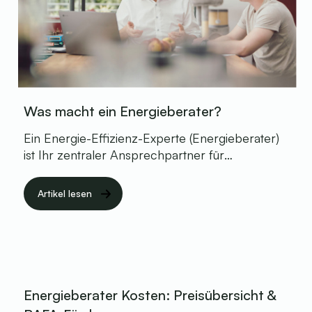
Was macht ein Energieberater?
Ein Energie-Effizienz-Experte (Energieberater)
ist Ihr zentraler Ansprechpartner für
energetische Fragestellungen rund um Ihre
Immobilie. Die Hauptaufgaben umfassen die
Artikel lesen
Erstellung von Energieausweisen, die
Entwicklung individueller Sanierungsfahrpläne
(iSFP), die Beratung zu KfW- und BAFA-
Förderprogrammen sowie die energetische
Fachplanung und Baubegleitung.
Energieberater Kosten: Preisübersicht &