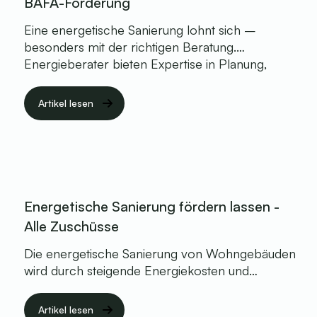
BAFA-Förderung
Eine energetische Sanierung lohnt sich –
besonders mit der richtigen Beratung.
Energieberater bieten Expertise in Planung,
Fördermittelbeantragung und Baubegleitung. In
diesem Beitrag klären wir, welche Kosten
Artikel lesen
entstehen und wie Sie Förderungen optimal
nutzen können.
Energetische Sanierung fördern lassen -
Alle Zuschüsse
Die energetische Sanierung von Wohngebäuden
wird durch steigende Energiekosten und
gesetzliche Vorgaben immer wichtiger. Dank
großzügiger Förderungen durch die KfW und
Artikel lesen