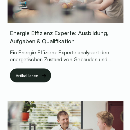
Energie Effizienz Experte: Ausbildung,
Aufgaben & Qualifikation
Ein Energie Effizienz Experte analysiert den
energetischen Zustand von Gebäuden und
entwickelt darauf aufbauend maßgeschneiderte
Optimierungskonzepte. Seine Expertise ist
Artikel lesen
besonders wertvoll für die Beantragung von
Fördermitteln und die Qualitätssicherung bei der
Umsetzung. Die Kosten für die Expertenleistung
werden durch verschiedene Förderprogramme
unterstützt.