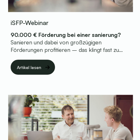
iSFP-Webinar
90.000 € Förderung bei einer sanierung?
Sanieren und dabei von großzügigen
Förderungen profitieren – das klingt fast zu
schön, um wahr zu sein. Doch es ist möglich! Im
Rahmen eines aktuellen Kundenprojektes
Artikel lesen
konnte ich ein Sanierungskonzept entwickeln,
das beeindruckende
90.000 € staatliche
Förderung
beinhaltet. Wie das funktioniert und
wie auch Sie davon profitieren können, erfahren
Sie in meinem kostenfreien Webinar.